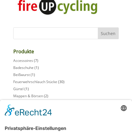
Produkte
Accessoires
(7)
Badeschuhe
(1)
Beißwurst
(1)
Feuerwehrschlauch Stücke
(30)
Gürtel
(1)
Mappen & Börsen
(2)
Möbel
(5)
Schlüsselanhänger
(2)
Sensenschutz
(1)
Taschen + Einkaufskörbe
(4)