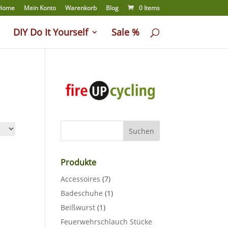
Home
Mein Konto
Warenkorb
Blog
0 Items
DIY Do It Yourself
Sale %
Produkte
Accessoires
(7)
Badeschuhe
(1)
Beißwurst
(1)
Feuerwehrschlauch Stücke