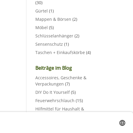
(30)
Gürtel
(1)
Mappen & Börsen
(2)
Möbel
(5)
Schlüsselanhänger
(2)
Sensenschutz
(1)
Taschen + Einkaufskörbe
(4)
Beiträge im Blog
Accessoires, Geschenke &
Verpackungen
(7)
DIY Do It Yourself
(5)
Feuerwehrschlauch
(15)
Hilfmittel für Haushalt &
Gewerbe
(2)
Lampen & Leuchten
(3)
Materialien & Rohstoffe
(3)