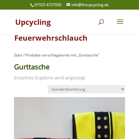
01525 4727930
info@fireupcycling.de
Upcycling
Feuerwehrschlauch
Start
/ Produkte verschlagwortet mit „Gurttasche“
Gurttasche
Einzelnes Ergebnis wird angezeigt