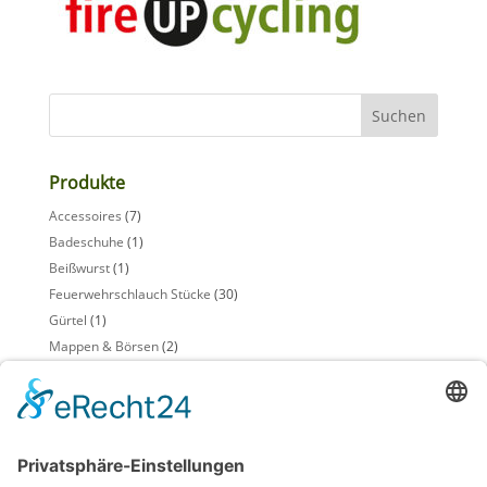
Produkte
Accessoires
(7)
Badeschuhe
(1)
Beißwurst
(1)
Feuerwehrschlauch Stücke
(30)
Gürtel
(1)
Mappen & Börsen
(2)
Möbel
(5)
Schlüsselanhänger
(2)
Sensenschutz
(1)
Taschen + Einkaufskörbe
(4)