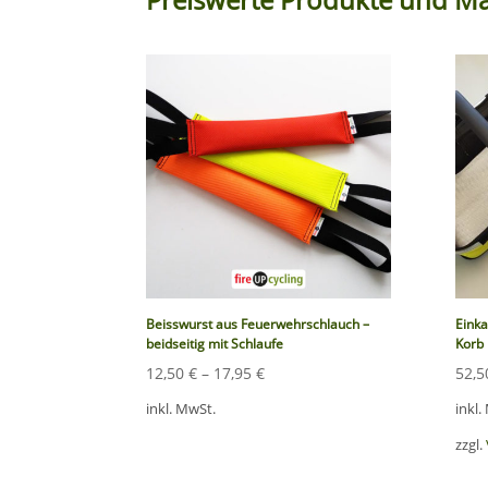
Beisswurst aus Feuerwehrschlauch –
Einka
beidseitig mit Schlaufe
Korb 
12,50
€
–
17,95
€
52,
inkl. MwSt.
inkl.
zzgl.