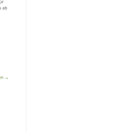
für
u ab
en
→