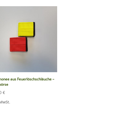
monee aus Feuerlöschschläuche –
börse
50
€
 MwSt.