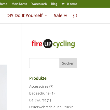
Home
Mein Konto
Warenkorb
Blog
0 Items
DIY Do It Yourself
Sale %
Produkte
Accessoires
(7)
Badeschuhe
(1)
Beißwurst
(1)
Feuerwehrschlauch Stücke