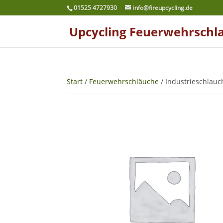
01525 4727930
info@fireupcycling.de
Upcycling Feuerwehrschl
Start
/
Feuerwehrschläuche
/ Industrieschlau