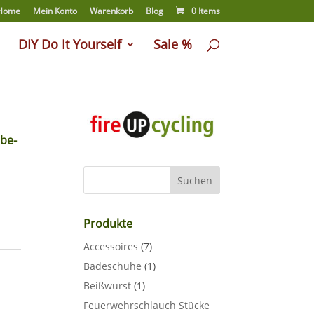
Home
Mein Konto
Warenkorb
Blog
0 Items
DIY Do It Yourself
Sale %
be-
Produkte
Accessoires
(7)
Badeschuhe
(1)
Beißwurst
(1)
Feuerwehrschlauch Stücke