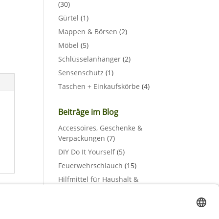
(30)
Gürtel
(1)
Mappen & Börsen
(2)
Möbel
(5)
Schlüsselanhänger
(2)
Sensenschutz
(1)
Taschen + Einkaufskörbe
(4)
Beiträge im Blog
Accessoires, Geschenke &
Verpackungen
(7)
DIY Do It Yourself
(5)
Feuerwehrschlauch
(15)
Hilfmittel für Haushalt &
Gewerbe
(2)
Lampen & Leuchten
(3)
Materialien & Rohstoffe
(3)