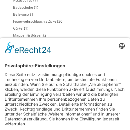
Accessoires
(7)
Badeschuhe
(1)
Beißwurst
(1)
Feuerwehrschlauch Stücke
(30)
Gürtel
(1)
Mappen & Börsen
(2)
Möbel
(5)
Schlüsselanhänger
(2)
Sensenschutz
(1)
Taschen + Einkaufskörbe
(4)
Beiträge im Blog
Accessoires, Geschenke & Verpackungen
(7)
DIY Do It Yourself
(5)
Feuerwehrschlauch
(15)
Hilfmittel für Haushalt & Gewerbe
(2)
Lampen & Leuchten
(3)
Materialien & Rohstoffe
(3)
Möbel, Deko & Wohnen
(9)